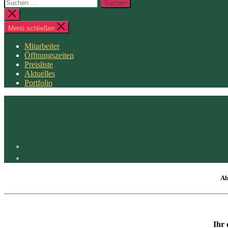
Ab
Ihr 
Es sind folgende Tests erlaubt:
Selbsttest
vor Ort (dieser muss selbst mitgebracht werden und 
Schnelltest
wird in Apotheken (näherste Möglichkeit Markt-Ap
digitale Bescheinigung darf nicht älter als 24 Stunden sein.
PCR-Test
in Corona-Teststelle (Jurahalle Neumarkt) Die schrift
Kinder
unter 6 Jahre
brauchen keinen Test
FFP2 Masken
müssen auch weiterhin getragen werden
Eine
Befreiung
vom Testen, bei bereits geimpften Personen, is