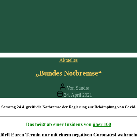
„Bundes Notbremse“
Beitragsautor
Von
Sandra
Veröffentlichungsdatum
24. April 2021
 Samstag
24.4.
greift die
Notbremse
der Regierung zur Bekämpfung von Covid-
Das heißt ab einer Inzidenz von
über 100
dürft Euren Termin nur mit einem negativen Coronatest wahrne
unter Aufsicht, Vier-Augen-Prinzip, durchgeführt werden) bitte komm
otheke Lauterhofen) oder Testzentrum (Jurahalle Neumarkt) durchgefüh
liche oder digitale Bescheinigung das negativen Ergebnisses darf nicht 
t
derzeit nicht
möglich.